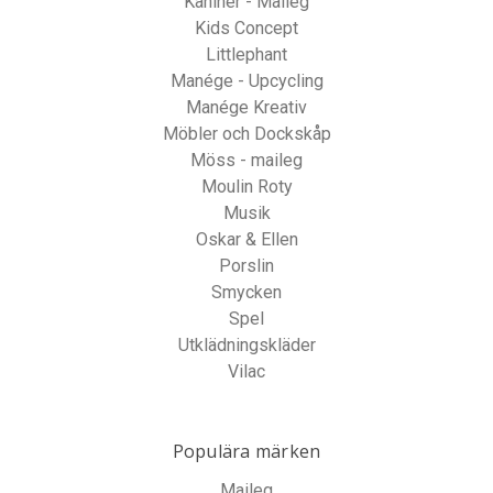
Kaniner - Maileg
Kids Concept
Littlephant
Manége - Upcycling
Manége Kreativ
Möbler och Dockskåp
Möss - maileg
Moulin Roty
Musik
Oskar & Ellen
Porslin
Smycken
Spel
Utklädningskläder
Vilac
Populära märken
Maileg