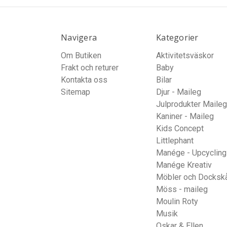
Navigera
Kategorier
Om Butiken
Aktivitetsväskor
Frakt och returer
Baby
Kontakta oss
Bilar
Sitemap
Djur - Maileg
Julprodukter Maileg
Kaniner - Maileg
Kids Concept
Littlephant
Manége - Upcycling
Manége Kreativ
Möbler och Docksk
Möss - maileg
Moulin Roty
Musik
Oskar & Ellen