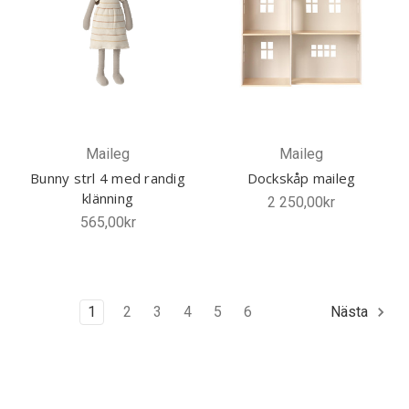
Maileg
Maileg
Bunny strl 4 med randig
Dockskåp maileg
klänning
2 250,00kr
565,00kr
1
2
3
4
5
6
Nästa