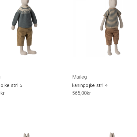
g
Maileg
ojke strl 5
kaninpojke strl 4
kr
565,00kr