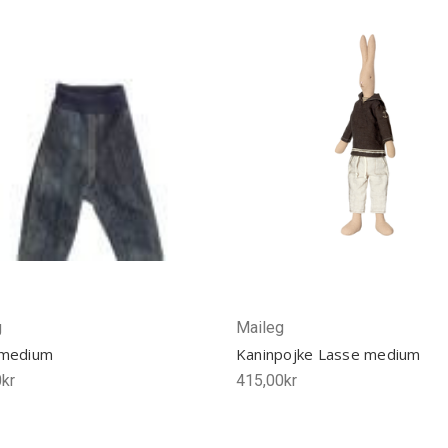
g
Maileg
 medium
Kaninpojke Lasse medium
kr
415,00kr