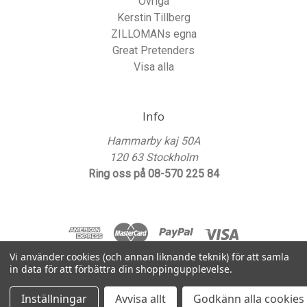
Övriga
Kerstin Tillberg
ZILLOMANs egna
Great Pretenders
Visa alla
Info
Hammarby kaj 50A
120 63 Stockholm
Ring oss på 08-570 225 84
Vi använder cookies (och annan liknande teknik) för att samla
in data för att förbättra din shoppingupplevelse.
© 2026 ZILLOMANs Kalasbutik
Inställningar
Avvisa allt
Godkänn alla cookies