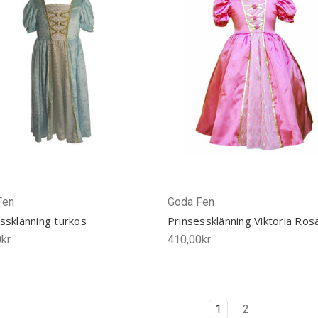
Fen
Goda Fen
ssklänning turkos
Prinsessklänning Viktoria Ros
kr
410,00kr
1
2