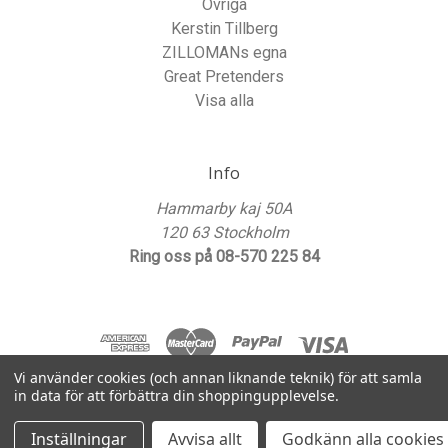
Övriga
Kerstin Tillberg
ZILLOMANs egna
Great Pretenders
Visa alla
Info
Hammarby kaj 50A
120 63 Stockholm
Ring oss på 08-570 225 84
Vi använder cookies (och annan liknande teknik) för att samla
in data för att förbättra din shoppingupplevelse.
© 2026 ZILLOMANs Kalasbutik
Inställningar
Avvisa allt
Godkänn alla cookies